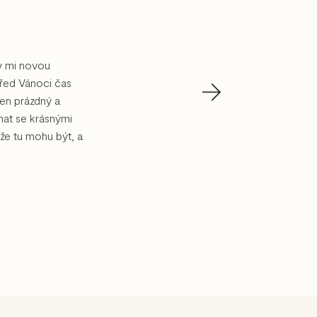
ly mi novou
před Vánoci čas
den prázdný a
at se krásnými
 že tu mohu být, a