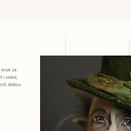
ě krok za
 i videa,
stí, láskou