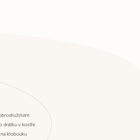
obrodružstvím
o drátku v kostře
e na klobouku