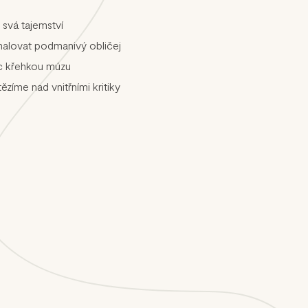
 svá tajemství
alovat podmanivý obličej
c křehkou múzu
tězíme nad vnitřními kritiky