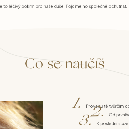
e to léčivý pokrm pro naše duše. Pojďme ho společně ochutnat.
Co se naučíš
1.
Provedu tě tvůrčím d
2.
Od prvníh
3.
K poslední stuz