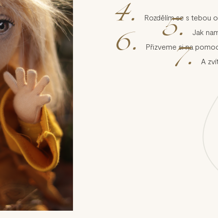
4.
Rozdělím se s tebou o
5.
Jak nam
6.
Přizveme si na pomo
7.
A zví