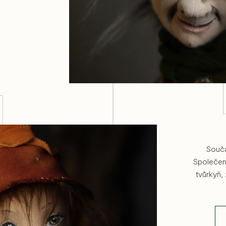
Součá
Společens
tvůrkyň, 