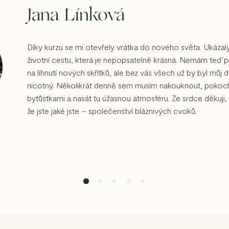
Jana Línková
Díky kurzu se mi otevřely vrátka do nového světa. Ukáza
životní cestu, která je nepopsatelně krásná. Nemám teď 
na líhnutí nových skřítků, ale bez vás všech už by byl můj 
nicotný. Několikrát denně sem musím nakouknout, pokoch
bytůstkami a nasát tu úžasnou atmosféru. Ze srdce děkuji,
že jste jaké jste – společenství bláznivých cvoků.