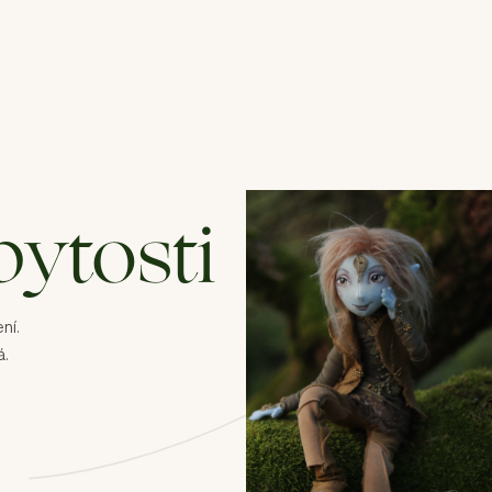
ytosti
ní.
á.