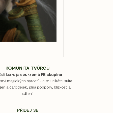
KOMUNITA TVŮRCŮ
stí kurzu je
soukromá FB skupina
–
tví magických bytostí. Je to unikátní suita
žen a čarodějek, plná podpory, blízkosti a
sdílení.
PŘIDEJ SE