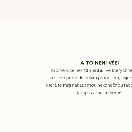
A TO NENÍ VŠE!
Kromě více než
10h videí
, ve kterých t
krokem provedu celým procesem, najdeš
která tě mají nakazit mou nekonečnou rado
k improvizaci a tvorbě.